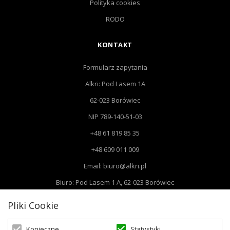
Polityka cookies
RODO
KONTAKT
Formularz zapytania
Alkri: Pod Lasem 1A
62-023 Borówiec
NIP 789-140-51-03
+48 61 819 85 35
+48 609 011 009
Email: biuro@alkri.pl
Biuro: Pod Lasem 1 A, 62-023 Borówiec
Magazyn i zwroty : ul. Przemysłowa 3, 63-020 Łękno
Pliki Cookie
Statystyki
Konieczne