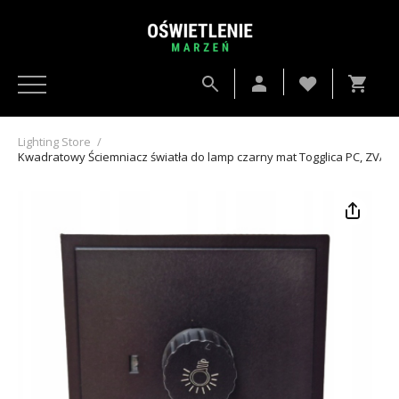
Lighting Store
/
Kwadratowy Ściemniacz światła do lamp czarny mat Togglica PC, ZVA00