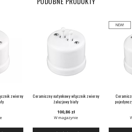
PODOBNE PRODUKTY
NEW!
cznik zwierny
Ceramiczny natynkowy włącznik zwierny
Ceramiczn
ały
żaluzjowy biały
pojedyncz
100,86 zł
e
W magazynie