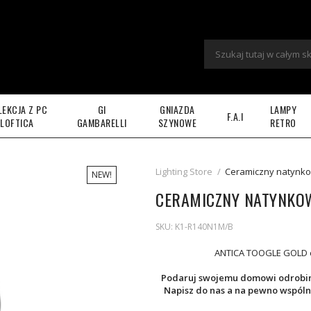
LEKCJA Z PC
GI
GNIAZDA
LAMPY
F.A.I
LOFTICA
GAMBARELLI
SZYNOWE
RETRO
Lighting Store
/
Ceramiczny natynko
NEW!
CERAMICZNY NATYNKO
SKU:
K1-R140N1M/B
ANTICA TOOGLE GOLD c
Podaruj swojemu domowi odrobinę
Napisz do nas a na pewno wspóln