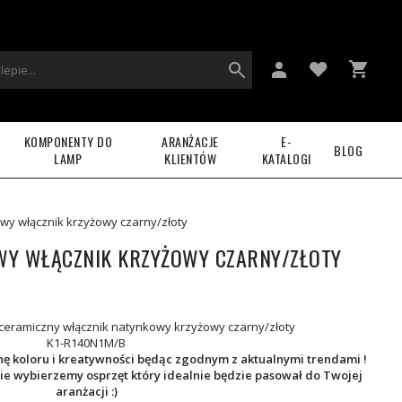
KOMPONENTY DO
ARANŻACJE
E-
BLOG
LAMP
KLIENTÓW
KATALOGI
wy włącznik krzyżowy czarny/złoty
WY WŁĄCZNIK KRZYŻOWY CZARNY/ZŁOTY
eramiczny włącznik natynkowy krzyżowy czarny/złoty
K1-R140N1M/B
 koloru i kreatywności będąc zgodnym z aktualnymi trendami !
ie wybierzemy osprzęt który idealnie będzie pasował do Twojej
aranżacji :)