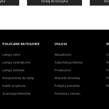
zyka
Dodaj do koszyka
Dod
POLECANE KATEGORIE
USŁUGI
I
Lampy retro
Aktualności
O
Lampy zewnętrzne
Satysfakcja klienta
R
Lampy stołowe
Producenci
P
Komponenty do lamp
Warunki dostawy
P
Kable w oplocie
Polityka zwrotów
R
Aranżacje Klientów
Formularz zwrotu