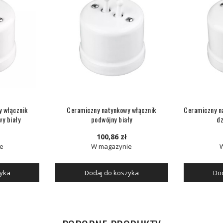
y włącznik
Ceramiczny natynkowy włącznik
Ceramiczny n
y biały
podwójny biały
dz
100,86 zł
e
W magazynie
zyka
Dodaj do koszyka
Dod