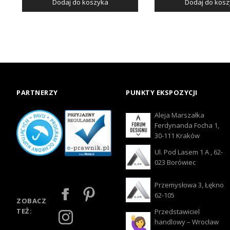
Dodaj do koszyka
Dodaj do kos
PARTNERZY
PUNKTY EKSPOZYCJI
Aleja Marszałka
Ferdynanda Focha 1,
30-111 Kraków
Ul. Pod Lasem 1 A , 62-
023 Borówiec
Przemysłowa 3, Łękno
62-105
ZOBACZ
TEŻ:
Przedstawiciel
handlowy – Wrocław