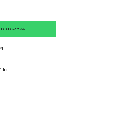
DO KOSZYKA
aj
 dni