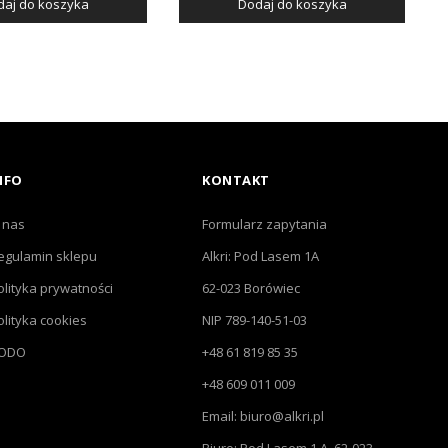
aj do koszyka
Dodaj do koszyka
NFO
KONTAKT
 nas
Formularz zapytania
egulamin sklepu
Alkri: Pod Lasem 1A
olityka prywatności
62-023 Borówiec
olityka cookies
NIP 789-140-51-03
ODO
+48 61 819 85 35
+48 609 011 009
Email: biuro@alkri.pl