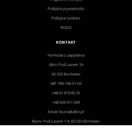
Polityka prywatności
Polityka cookies
RODO
KONTAKT
Formularz zapytania
Alkri: Pod Lasem 1A
62-023 Borówiec
NIP 789-140-51-03
+48 61 819 85 35
+48 609 011 009
Email: biuro@alkri.pl
Biuro: Pod Lasem 1 A, 62-023 Borówiec
Magazyn i zwroty : ul. Przemysłowa 3, 63-020 Łękno