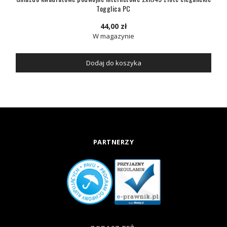
Togglica PC
44,00 zł
W magazynie
Dodaj do koszyka
PARTNERZY