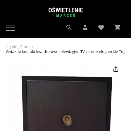
Lighting Store
/
Gniazdo kontakt kwadratowe telewizyjne TV czarne eleganckie Togglic