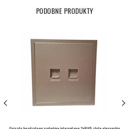
PODOBNE PRODUKTY
Gniazdo kwadratowe podwójne internetowe 2xRJ45 złote eleganckie