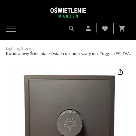
Lighting Store
/
Kwadratowy Ściemniacz światła do lamp szary mat Togglica PC, ZVA007