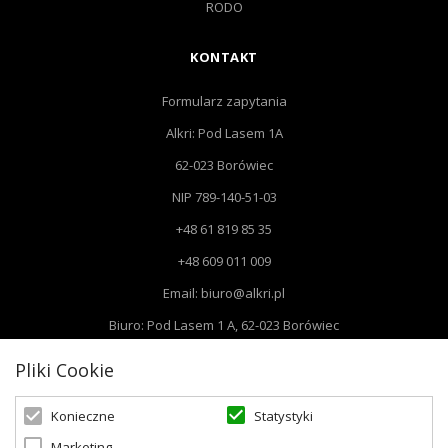
RODO
KONTAKT
Formularz zapytania
Alkri: Pod Lasem 1A
62-023 Borówiec
NIP 789-140-51-03
+48 61 819 85 35
+48 609 011 009
Email: biuro@alkri.pl
Biuro: Pod Lasem 1 A, 62-023 Borówiec
Magazyn i zwroty : ul. Przemysłowa 3, 63-020 Łękno
Pliki Cookie
Statystyki
Konieczne
Marketing