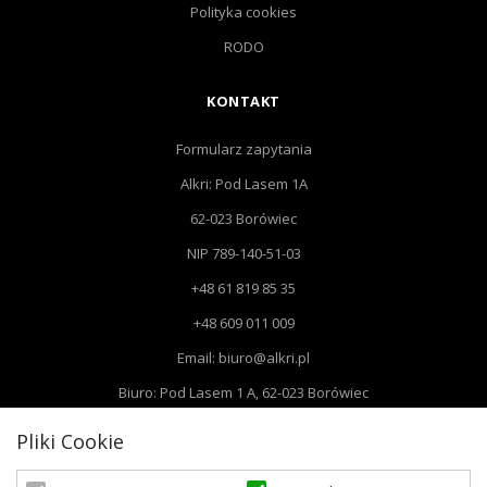
Polityka cookies
RODO
KONTAKT
Formularz zapytania
Alkri: Pod Lasem 1A
62-023 Borówiec
NIP 789-140-51-03
+48 61 819 85 35
+48 609 011 009
Email: biuro@alkri.pl
Biuro: Pod Lasem 1 A, 62-023 Borówiec
Magazyn i zwroty : ul. Przemysłowa 3, 63-020 Łękno
Pliki Cookie